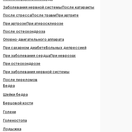
Заболевания нервной системы
После катаракты
После стресса
После травм
При артрите
При артрозе
При атеросклерозе
После остеохондроза
Опорно-двигательного аппарата
При сахарном диабете
Больных депрессией
При заболевания сердца
При неврозах
При остеохондрозе
При заболевания нервной системы
После переломов
Бедра
Шейки бедра
Берцовой кости
Голени
Голеностопа
Лодыжка