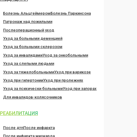
Болезнь Альцгеймером
Болезнь Паркинсона
Патронаж над пожилыми
Послеоперационный уход
Уход за больными деменцией
Уход за больными склерозом
Уход за инвалидами
Уход за онкобольными
Уход за слепыми людьми
Уход за тяжелобольными
Уход при варикозе
Уход при гипертонии
Уход при пролежнях
Уход за психически больными
Уход при запорах
Для инвалидов-колясочников
РЕАБИЛИТАЦИЯ
После дтп
После инфаркта
После инфаркта миокарда