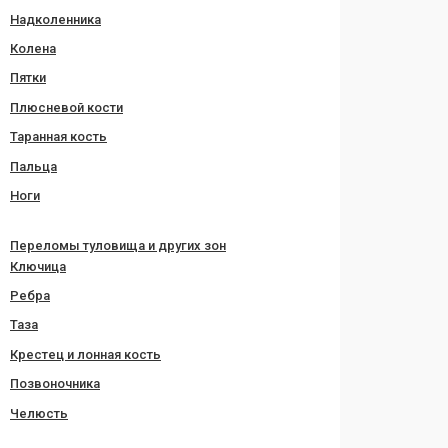
Надколенника
Колена
Пятки
Плюсневой кости
Таранная кость
Пальца
Ноги
Переломы туловища и других зон
Ключица
Ребра
Таза
Крестец и лонная кость
Позвоночника
Челюсть