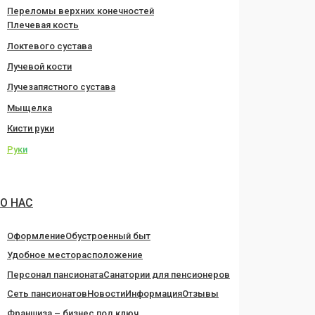
Переломы верхних конечностей
Плечевая кость
Локтевого сустава
Лучевой кости
Лучезапястного сустава
Мыщелка
Кисти руки
Руки
О НАС
Оформление
Обустроенный быт
Удобное месторасположение
Персонал пансионата
Санатории для пенсионеров
Сеть пансионатов
Новости
Информация
Отзывы
Франшиза – бизнес под ключ