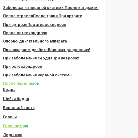
Заболевания нервной системы
После катаракты
После стресса
После травм
При артрите
При артрозе
При атеросклерозе
После остеохондроза
Опорно-двигательного аппарата
При сахарном диабете
Больных депрессией
При заболевания сердца
При неврозах
При остеохондрозе
При заболевания нервной системы
После переломов
Бедра
Шейки бедра
Берцовой кости
Голени
Голеностопа
Лодыжка