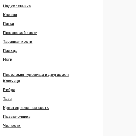
Надколенника
Колена
Пятки
Плюсневой кости
Таранная кость
Пальца
Ноги
Переломы туловища и других зон
Ключица
Ребра
Таза
Крестец и лонная кость
Позвоночника
Челюсть