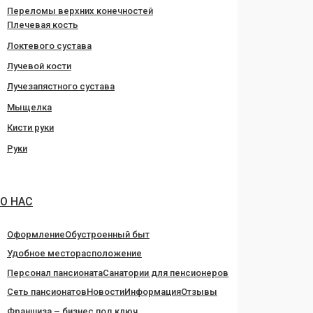
Переломы верхних конечностей
Плечевая кость
Локтевого сустава
Лучевой кости
Лучезапястного сустава
Мыщелка
Кисти руки
Руки
О НАС
Оформление
Обустроенный быт
Удобное месторасположение
Персонал пансионата
Санатории для пенсионеров
Сеть пансионатов
Новости
Информация
Отзывы
Франшиза – бизнес под ключ