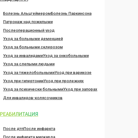
Болезнь Альцгеймером
Болезнь Паркинсона
Патронаж над пожилыми
Послеоперационный уход
Уход за больными деменцией
Уход за больными склерозом
Уход за инвалидами
Уход за онкобольными
Уход за слепыми людьми
Уход за тяжелобольными
Уход при варикозе
Уход при гипертонии
Уход при пролежнях
Уход за психически больными
Уход при запорах
Для инвалидов-колясочников
РЕАБИЛИТАЦИЯ
После дтп
После инфаркта
После инфаркта миокарда