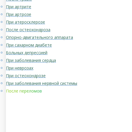
При артрите
При артрозе
При атеросклерозе
После остеохондроза
Опорно-двигательного аппарата
При сахарном диабете
Больных депрессией
При заболевания сердца
При неврозах
При остеохондрозе
При заболевания нервной системы
После переломов