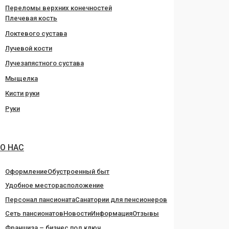
Переломы верхних конечностей
Плечевая кость
Локтевого сустава
Лучевой кости
Лучезапястного сустава
Мыщелка
Кисти руки
Руки
О НАС
Оформление
Обустроенный быт
Удобное месторасположение
Персонал пансионата
Санатории для пенсионеров
Сеть пансионатов
Новости
Информация
Отзывы
Франшиза – бизнес под ключ