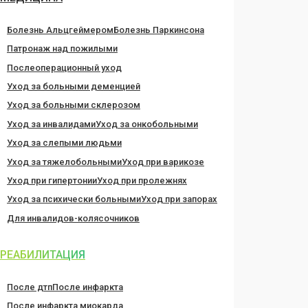
Болезнь Альцгеймером
Болезнь Паркинсона
Патронаж над пожилыми
Послеоперационный уход
Уход за больными деменцией
Уход за больными склерозом
Уход за инвалидами
Уход за онкобольными
Уход за слепыми людьми
Уход за тяжелобольными
Уход при варикозе
Уход при гипертонии
Уход при пролежнях
Уход за психически больными
Уход при запорах
Для инвалидов-колясочников
РЕАБИЛИТАЦИЯ
После дтп
После инфаркта
После инфаркта миокарда