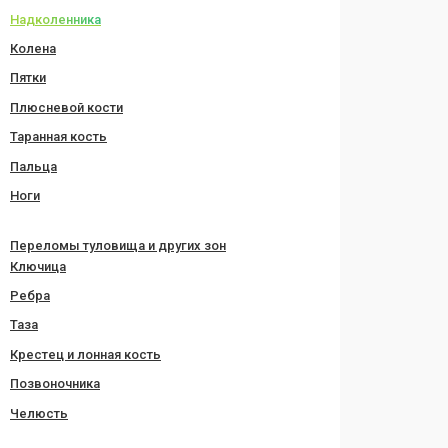
Надколенника
Колена
Пятки
Плюсневой кости
Таранная кость
Пальца
Ноги
Переломы туловища и других зон
Ключица
Ребра
Таза
Крестец и лонная кость
Позвоночника
Челюсть