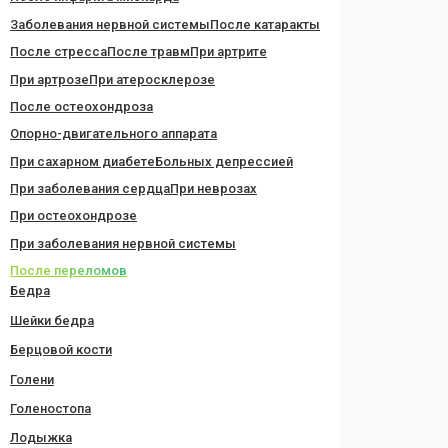
Заболевания нервной системы
После катаракты
После стресса
После травм
При артрите
При артрозе
При атеросклерозе
После остеохондроза
Опорно-двигательного аппарата
При сахарном диабете
Больных депрессией
При заболевания сердца
При неврозах
При остеохондрозе
При заболевания нервной системы
После переломов
Бедра
Шейки бедра
Берцовой кости
Голени
Голеностопа
Лодыжка