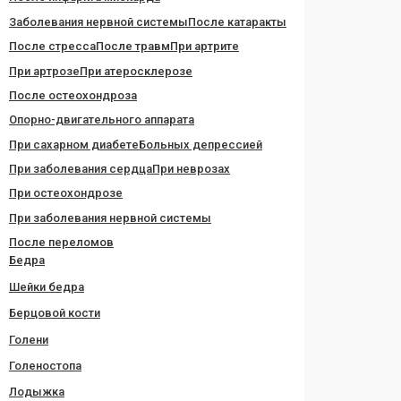
Заболевания нервной системы
После катаракты
После стресса
После травм
При артрите
При артрозе
При атеросклерозе
После остеохондроза
Опорно-двигательного аппарата
При сахарном диабете
Больных депрессией
При заболевания сердца
При неврозах
При остеохондрозе
При заболевания нервной системы
После переломов
Бедра
Шейки бедра
Берцовой кости
Голени
Голеностопа
Лодыжка