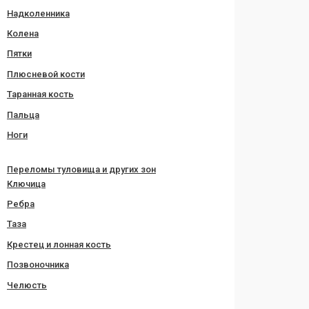
Надколенника
Колена
Пятки
Плюсневой кости
Таранная кость
Пальца
Ноги
Переломы туловища и других зон
Ключица
Ребра
Таза
Крестец и лонная кость
Позвоночника
Челюсть