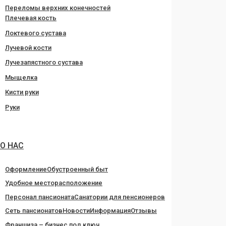
Переломы верхних конечностей
Плечевая кость
Локтевого сустава
Лучевой кости
Лучезапястного сустава
Мыщелка
Кисти руки
Руки
О НАС
Оформление
Обустроенный быт
Удобное месторасположение
Персонал пансионата
Санатории для пенсионеров
Сеть пансионатов
Новости
Информация
Отзывы
Франшиза – бизнес под ключ