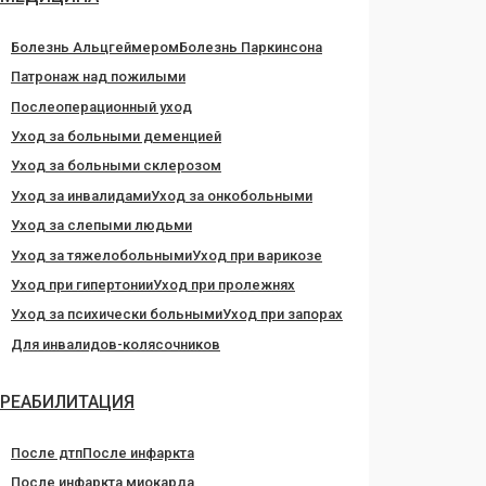
Болезнь Альцгеймером
Болезнь Паркинсона
Патронаж над пожилыми
Послеоперационный уход
Уход за больными деменцией
Уход за больными склерозом
Уход за инвалидами
Уход за онкобольными
Уход за слепыми людьми
Уход за тяжелобольными
Уход при варикозе
Уход при гипертонии
Уход при пролежнях
Уход за психически больными
Уход при запорах
Для инвалидов-колясочников
РЕАБИЛИТАЦИЯ
После дтп
После инфаркта
После инфаркта миокарда